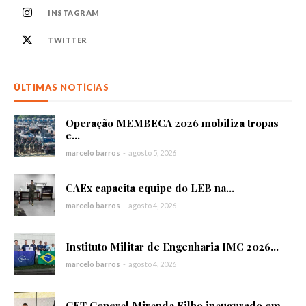
INSTAGRAM
TWITTER
ÚLTIMAS NOTÍCIAS
Operação MEMBECA 2026 mobiliza tropas
e...
marcelo barros
-
agosto 5, 2026
CAEx capacita equipe do LEB na...
marcelo barros
-
agosto 4, 2026
Instituto Militar de Engenharia IMC 2026...
marcelo barros
-
agosto 4, 2026
GET General Miranda Filho inaugurado em...