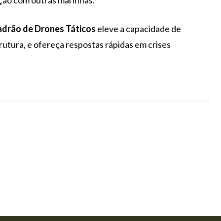
ção com outras marinhas.
drão de Drones Táticos
eleve a capacidade de
rutura, e ofereça respostas rápidas em crises