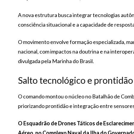
A nova estrutura busca integrar tecnologias autô
consciência situacional e a capacidade de respost
O movimento envolve formação especializada, man
nacional, com impactos na doutrina e na interoper
divulgada pela Marinha do Brasil.
Salto tecnológico e prontidão
O comando montou o núcleo no Batalhão de Comba
priorizando prontidão e integração entre sensore
O Esquadrão de Drones Táticos de Esclarecime
Aéreo, no Complexo Naval da Ilha do Governador