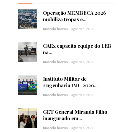
Operação MEMBECA 2026
mobiliza tropas e...
marcelo barros
-
agosto 5, 2026
CAEx capacita equipe do LEB
na...
marcelo barros
-
agosto 4, 2026
Instituto Militar de
Engenharia IMC 2026...
marcelo barros
-
agosto 4, 2026
GET General Miranda Filho
inaugurado em...
marcelo barros
-
agosto 4, 2026