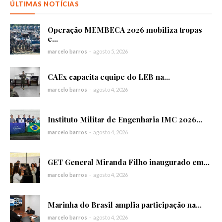
ÚLTIMAS NOTÍCIAS
Operação MEMBECA 2026 mobiliza tropas
e...
marcelo barros
-
agosto 5, 2026
CAEx capacita equipe do LEB na...
marcelo barros
-
agosto 4, 2026
Instituto Militar de Engenharia IMC 2026...
marcelo barros
-
agosto 4, 2026
GET General Miranda Filho inaugurado em...
marcelo barros
-
agosto 4, 2026
Marinha do Brasil amplia participação na...
marcelo barros
-
agosto 4, 2026