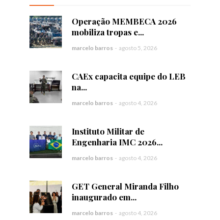
Operação MEMBECA 2026
mobiliza tropas e...
marcelo barros
-
agosto 5, 2026
CAEx capacita equipe do LEB
na...
marcelo barros
-
agosto 4, 2026
Instituto Militar de
Engenharia IMC 2026...
marcelo barros
-
agosto 4, 2026
GET General Miranda Filho
inaugurado em...
marcelo barros
-
agosto 4, 2026