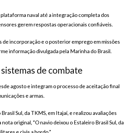
 plataforma naval até a integração completa dos
ensores gerem respostas operacionais confiáveis.
s de incorporação e o posterior emprego em missões
rme informação divulgada pela Marinha do Brasil.
s sistemas de combate
de agosto e integram o processo de aceitação final
municações e armas.
rasil Sul, da TKMS, em Itajaí, e realizou avaliações
nota original, “O navio deixou o Estaleiro Brasil Sul, da
itares e civis a bordo.”