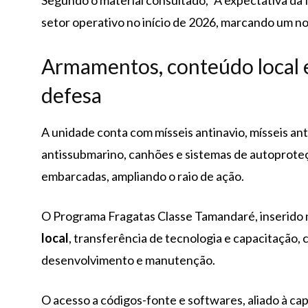
Segundo o material consultado, “A expectativa da
setor operativo no início de 2026, marcando um n
Armamentos, conteúdo local e
defesa
A unidade conta com mísseis antinavio, mísseis an
antissubmarino, canhões e sistemas de autoprote
embarcadas, ampliando o raio de ação.
O Programa Fragatas Classe Tamandaré, inserido n
local
, transferência de tecnologia e capacitação, 
desenvolvimento e manutenção.
O acesso a códigos-fonte e softwares, aliado à cap