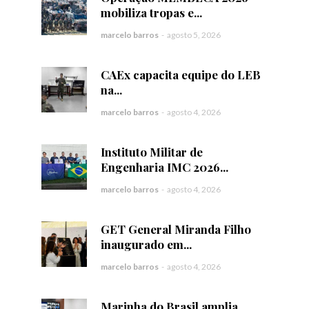
mobiliza tropas e...
marcelo barros
-
agosto 5, 2026
CAEx capacita equipe do LEB
na...
marcelo barros
-
agosto 4, 2026
Instituto Militar de
Engenharia IMC 2026...
marcelo barros
-
agosto 4, 2026
GET General Miranda Filho
inaugurado em...
marcelo barros
-
agosto 4, 2026
Marinha do Brasil amplia