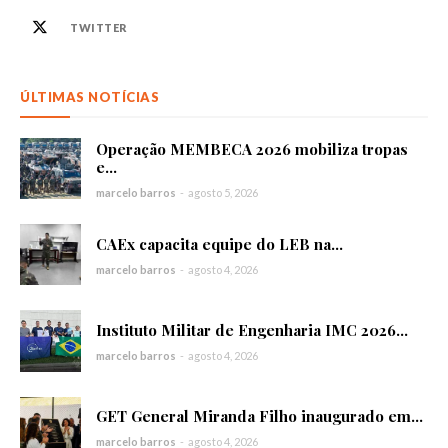
TWITTER
ÚLTIMAS NOTÍCIAS
Operação MEMBECA 2026 mobiliza tropas
e...
marcelo barros
-
agosto 5, 2026
CAEx capacita equipe do LEB na...
marcelo barros
-
agosto 4, 2026
Instituto Militar de Engenharia IMC 2026...
marcelo barros
-
agosto 4, 2026
GET General Miranda Filho inaugurado em...
marcelo barros
-
agosto 4, 2026