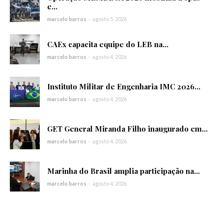
e...
marcelo barros
-
agosto 5, 2026
CAEx capacita equipe do LEB na...
marcelo barros
-
agosto 4, 2026
Instituto Militar de Engenharia IMC 2026...
marcelo barros
-
agosto 4, 2026
GET General Miranda Filho inaugurado em...
marcelo barros
-
agosto 4, 2026
Marinha do Brasil amplia participação na...
marcelo barros
-
agosto 4, 2026