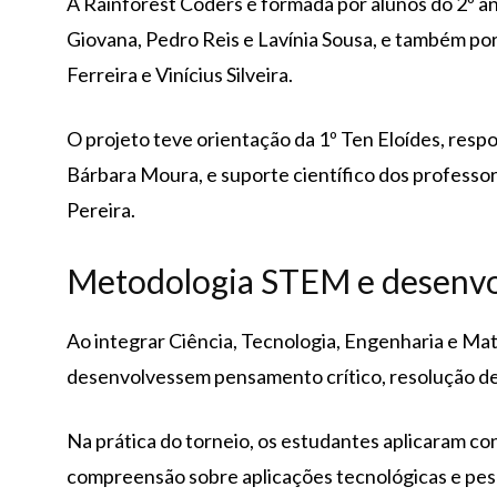
A Rainforest Coders é formada por alunos do 2º an
Giovana, Pedro Reis e Lavínia Sousa, e também po
Ferreira e Vinícius Silveira.
O projeto teve orientação da 1º Ten Eloídes, respo
Bárbara Moura, e suporte científico dos professore
Pereira.
Metodologia STEM e desenvo
Ao integrar Ciência, Tecnologia, Engenharia e Mate
desenvolvessem pensamento crítico, resolução de 
Na prática do torneio, os estudantes aplicaram con
compreensão sobre aplicações tecnológicas e pes