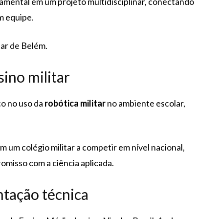
amental em um projeto multidisciplinar, conectando
m equipe.
ar de Belém.
ino militar
ço no uso da
robótica militar
no ambiente escolar,
 um colégio militar a competir em nível nacional,
romisso com a ciência aplicada.
ntação técnica