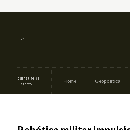
quinta-feira
Home
Geopolítica
6 agosto
Robótica militar impuls