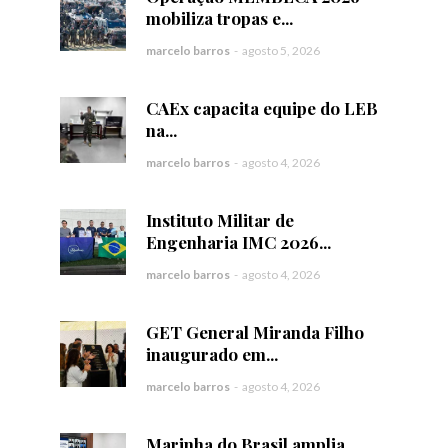
mobiliza tropas e...
marcelo barros
-
agosto 5, 2026
CAEx capacita equipe do LEB
na...
marcelo barros
-
agosto 4, 2026
Instituto Militar de
Engenharia IMC 2026...
marcelo barros
-
agosto 4, 2026
GET General Miranda Filho
inaugurado em...
marcelo barros
-
agosto 4, 2026
Marinha do Brasil amplia