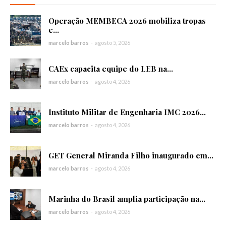
Operação MEMBECA 2026 mobiliza tropas
e...
marcelo barros
-
agosto 5, 2026
CAEx capacita equipe do LEB na...
marcelo barros
-
agosto 4, 2026
Instituto Militar de Engenharia IMC 2026...
marcelo barros
-
agosto 4, 2026
GET General Miranda Filho inaugurado em...
marcelo barros
-
agosto 4, 2026
Marinha do Brasil amplia participação na...
marcelo barros
-
agosto 4, 2026