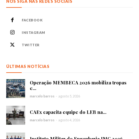
NOS SIGA NAS REDES SOCIAIS
FACEBOOK
INSTAGRAM
TWITTER
ÚLTIMAS NOTÍCIAS
Operação MEMBECA 2026 mobiliza tropas
e...
marcelo barros
-
agosto 5, 2026
CAEx capacita equipe do LEB na...
marcelo barros
-
agosto 4, 2026
Instituto Militar de Engenharia IMC 2026...