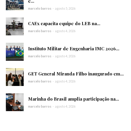
e...
marcelo barros
-
agosto 5, 2026
CAEx capacita equipe do LEB na...
marcelo barros
-
agosto 4, 2026
Instituto Militar de Engenharia IMC 2026...
marcelo barros
-
agosto 4, 2026
GET General Miranda Filho inaugurado em...
marcelo barros
-
agosto 4, 2026
Marinha do Brasil amplia participação na...
marcelo barros
-
agosto 4, 2026