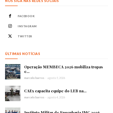
NOS SIGA NAS REDES SOCIAIS
FACEBOOK
INSTAGRAM
TWITTER
ÚLTIMAS NOTÍCIAS
Operação MEMBECA 2026 mobiliza tropas
e...
marcelo barros
-
agosto 5, 2026
CAEx capacita equipe do LEB na...
marcelo barros
-
agosto 4, 2026
Instituto Militar de Engenharia IMC 2026...