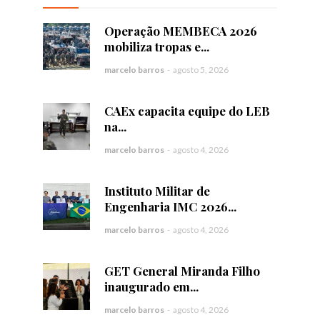
Operação MEMBECA 2026
mobiliza tropas e...
marcelo barros
-
agosto 5, 2026
CAEx capacita equipe do LEB
na...
marcelo barros
-
agosto 4, 2026
Instituto Militar de
Engenharia IMC 2026...
marcelo barros
-
agosto 4, 2026
GET General Miranda Filho
inaugurado em...
marcelo barros
-
agosto 4, 2026