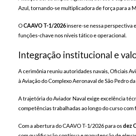
Azul, tornando-se multiplicadora de força para a M
O
CAAVO T-1/2026
insere-se nessa perspectiva 
funções-chave nos níveis tático e operacional.
Integração institucional e val
A cerimônia reuniu autoridades navais, Oficiais Av
à Aviação do Complexo Aeronaval de São Pedro da 
A trajetória do Aviador Naval exige excelência técn
competências trabalhadas ao longo do curso com fo
Com a abertura do CAAVO T-1/2026 para os
dez O
com qualificação contínua e manutenção de elevad