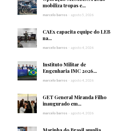
mobiliza tropas e...
marcelo barros
-
agosto 5, 2026
CAEx capacita equipe do LEB
na...
marcelo barros
-
agosto 4, 2026
Instituto Militar de
Engenharia IMC 2026...
marcelo barros
-
agosto 4, 2026
GET General Miranda Filho
inaugurado em...
marcelo barros
-
agosto 4, 2026
Marinha do Brasil amplia