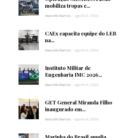
mobiliza tropas e...
marcelo barros
-
agosto 5, 2026
CAEx capacita equipe do LEB
na...
marcelo barros
-
agosto 4, 2026
Instituto Militar de
Engenharia IMC 2026...
marcelo barros
-
agosto 4, 2026
GET General Miranda Filho
inaugurado em...
marcelo barros
-
agosto 4, 2026
Marinha do Brasil amplia