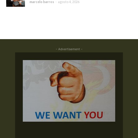
marcelo barros
-
agosto 4, 2026
- Advertisement -