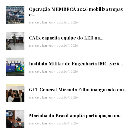
Operação MEMBECA 2026 mobiliza tropas
e...
marcelo barros
-
agosto 5, 2026
CAEx capacita equipe do LEB na...
marcelo barros
-
agosto 4, 2026
Instituto Militar de Engenharia IMC 2026...
marcelo barros
-
agosto 4, 2026
GET General Miranda Filho inaugurado em...
marcelo barros
-
agosto 4, 2026
Marinha do Brasil amplia participação na...
marcelo barros
-
agosto 4, 2026