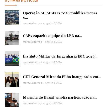
ÚLTIMAS NOTÍCIAS
Operação MEMBECA 2026 mobiliza tropas
e...
marcelo barros
-
agosto 5, 2026
CAEx capacita equipe do LEB na...
marcelo barros
-
agosto 4, 2026
Instituto Militar de Engenharia IMC 2026...
marcelo barros
-
agosto 4, 2026
GET General Miranda Filho inaugurado em...
marcelo barros
-
agosto 4, 2026
Marinha do Brasil amplia participação na...
marcelo barros
-
agosto 4, 2026