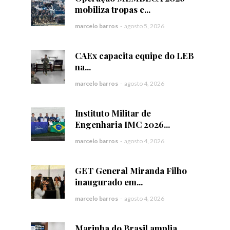
mobiliza tropas e...
marcelo barros
-
agosto 5, 2026
CAEx capacita equipe do LEB
na...
marcelo barros
-
agosto 4, 2026
Instituto Militar de
Engenharia IMC 2026...
marcelo barros
-
agosto 4, 2026
GET General Miranda Filho
inaugurado em...
marcelo barros
-
agosto 4, 2026
Marinha do Brasil amplia