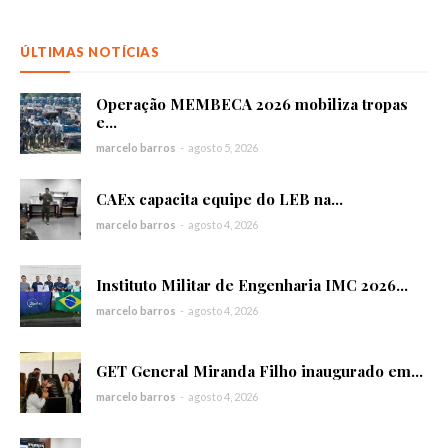
ÚLTIMAS NOTÍCIAS
Operação MEMBECA 2026 mobiliza tropas
e...
marcelo barros
-
agosto 5, 2026
CAEx capacita equipe do LEB na...
marcelo barros
-
agosto 4, 2026
Instituto Militar de Engenharia IMC 2026...
marcelo barros
-
agosto 4, 2026
GET General Miranda Filho inaugurado em...
marcelo barros
-
agosto 4, 2026