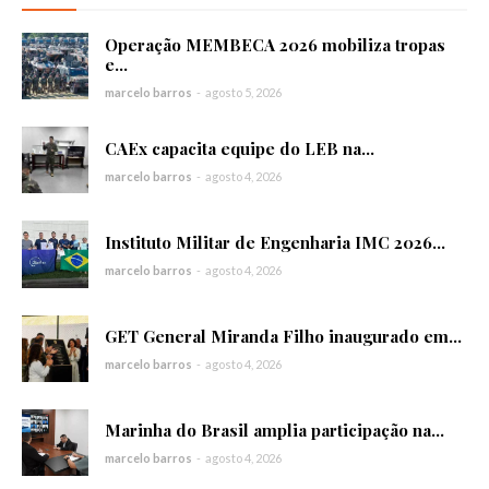
Operação MEMBECA 2026 mobiliza tropas
e...
marcelo barros
-
agosto 5, 2026
CAEx capacita equipe do LEB na...
marcelo barros
-
agosto 4, 2026
Instituto Militar de Engenharia IMC 2026...
marcelo barros
-
agosto 4, 2026
GET General Miranda Filho inaugurado em...
marcelo barros
-
agosto 4, 2026
Marinha do Brasil amplia participação na...
marcelo barros
-
agosto 4, 2026