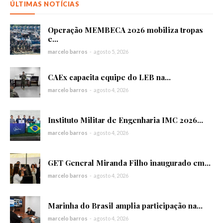
ÚLTIMAS NOTÍCIAS
Operação MEMBECA 2026 mobiliza tropas
e...
marcelo barros
-
agosto 5, 2026
CAEx capacita equipe do LEB na...
marcelo barros
-
agosto 4, 2026
Instituto Militar de Engenharia IMC 2026...
marcelo barros
-
agosto 4, 2026
GET General Miranda Filho inaugurado em...
marcelo barros
-
agosto 4, 2026
Marinha do Brasil amplia participação na...
marcelo barros
-
agosto 4, 2026