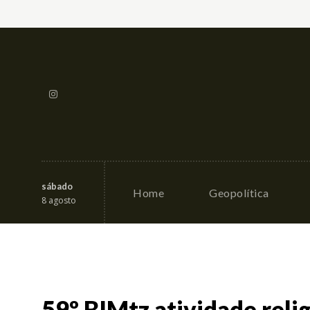
sábado
Home
Geopolítica
8 agosto
59º BIMtz atividade rel