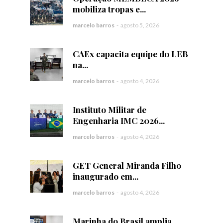
mobiliza tropas e...
marcelo barros
-
agosto 5, 2026
CAEx capacita equipe do LEB
na...
marcelo barros
-
agosto 4, 2026
Instituto Militar de
Engenharia IMC 2026...
marcelo barros
-
agosto 4, 2026
GET General Miranda Filho
inaugurado em...
marcelo barros
-
agosto 4, 2026
Marinha do Brasil amplia