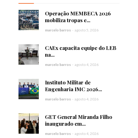
Operação MEMBECA 2026
mobiliza tropas e...
marcelo barros
-
agosto 5, 2026
CAEx capacita equipe do LEB
na...
marcelo barros
-
agosto 4, 2026
Instituto Militar de
Engenharia IMC 2026...
marcelo barros
-
agosto 4, 2026
GET General Miranda Filho
inaugurado em...
marcelo barros
-
agosto 4, 2026