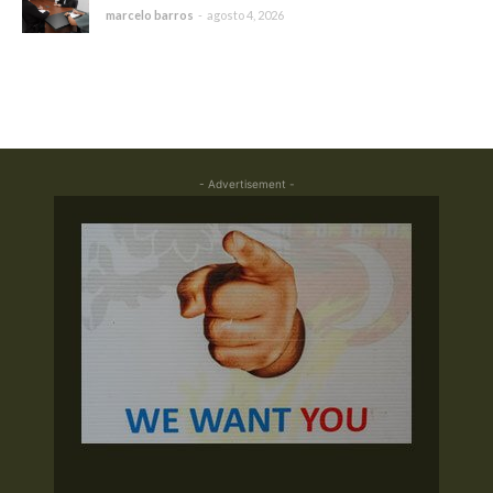
marcelo barros
-
agosto 4, 2026
- Advertisement -