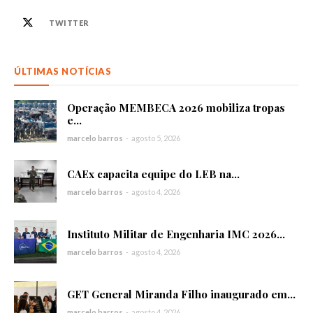
TWITTER
ÚLTIMAS NOTÍCIAS
Operação MEMBECA 2026 mobiliza tropas
e...
marcelo barros
-
agosto 5, 2026
CAEx capacita equipe do LEB na...
marcelo barros
-
agosto 4, 2026
Instituto Militar de Engenharia IMC 2026...
marcelo barros
-
agosto 4, 2026
GET General Miranda Filho inaugurado em...
marcelo barros
-
agosto 4, 2026