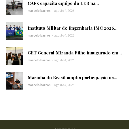
CAEx capacita equipe do LEB na...
marcelo barros
-
agosto 4, 2026
Instituto Militar de Engenharia IMC 2026...
marcelo barros
-
agosto 4, 2026
GET General Miranda Filho inaugurado em...
marcelo barros
-
agosto 4, 2026
Marinha do Brasil amplia participação na...
marcelo barros
-
agosto 4, 2026
- Advertisement -