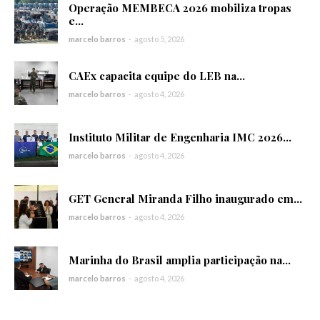
Operação MEMBECA 2026 mobiliza tropas
e...
marcelo barros
-
agosto 5, 2026
CAEx capacita equipe do LEB na...
marcelo barros
-
agosto 4, 2026
Instituto Militar de Engenharia IMC 2026...
marcelo barros
-
agosto 4, 2026
GET General Miranda Filho inaugurado em...
marcelo barros
-
agosto 4, 2026
Marinha do Brasil amplia participação na...
marcelo barros
-
agosto 4, 2026