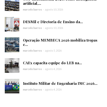
artificial,...
marcelo barros
-
agosto 10, 2026
DESMil e Diretoria de Ensino da...
marcelo barros
-
agosto 10, 2026
Operação MEMBECA 2026 mobiliza tropas
e...
marcelo barros
-
agosto 5, 2026
CAEx capacita equipe do LEB na...
marcelo barros
-
agosto 4, 2026
Instituto Militar de Engenharia IMC 2026...
marcelo barros
-
agosto 4, 2026