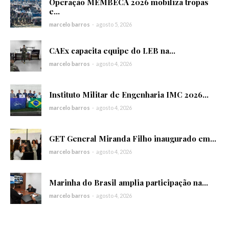
Operação MEMBECA 2026 mobiliza tropas
e...
marcelo barros
-
agosto 5, 2026
CAEx capacita equipe do LEB na...
marcelo barros
-
agosto 4, 2026
Instituto Militar de Engenharia IMC 2026...
marcelo barros
-
agosto 4, 2026
GET General Miranda Filho inaugurado em...
marcelo barros
-
agosto 4, 2026
Marinha do Brasil amplia participação na...
marcelo barros
-
agosto 4, 2026